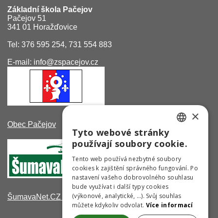
Základní škola Pačejov
Pačejov 51
341 01 Horažďovice
Tel: 376 595 254, 731 554 883
E-mail: info@zspacejov.cz
×
Obec Pačejov
Tyto webové stránky
CZECH
používají soubory cookie.
GERMAN
Tento web používá nezbytné soubory
cookies k zajištění správného fungování. Po
ENGLISH
nastavení vašeho dobrovolného souhlasu
bude využívat i další typy cookies
(výkonové, analytické, …). Svůj souhlas
ŠumavaNet.CZ - informace o regionu
můžete kdykoliv odvolat.
Více informací