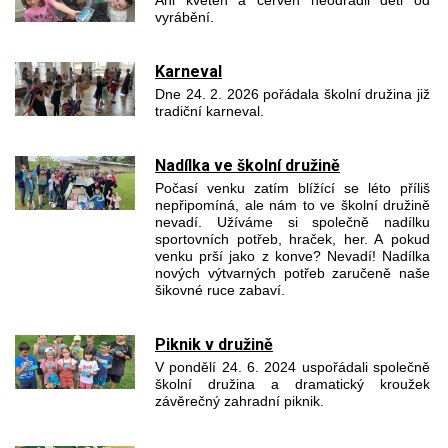
Ani květen a červen neodradil děti od
Dokumenty
vyrábění.
Kontakty
Karneval
Dne 24. 2. 2026 pořádala školní družina již
tradiční karneval.
Škola online
Kalendář akcí
Nadílka ve školní družině
Počasí venku zatím blížící se léto příliš
Fotogalerie Rajče
nepřipomíná, ale nám to ve školní družině
nevadí. Užíváme si společně nadílku
sportovních potřeb, hraček, her. A pokud
Jídelníček
venku prší jako z konve? Nevadí! Nadílka
nových výtvarných potřeb zaručeně naše
Školní pokladna
šikovné ruce zabaví.
Piknik v družině
V pondělí 24. 6. 2024 uspořádali společně
školní družina a dramatický kroužek
závěrečný zahradní piknik.