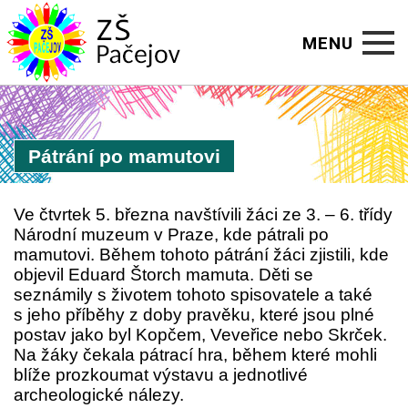
MENU
Úvod
Pátrání po mamutovi
O škole
Aktuality
Ve čtvrtek 5. března navštívili žáci ze 3. – 6. třídy
Národní muzeum v Praze, kde pátrali po
Kalendář
mamutovi. Během tohoto pátrání žáci zjistili, kde
objevil Eduard Štorch mamuta. Děti se
Školní rok
seznámily s životem tohoto spisovatele a také
s jeho příběhy z doby pravěku, které jsou plné
postav jako byl Kopčem, Veveřice nebo Skrček.
Jídelna
Na žáky čekala pátrací hra, během které mohli
blíže prozkoumat výstavu a jednotlivé
Družina
archeologické nálezy.