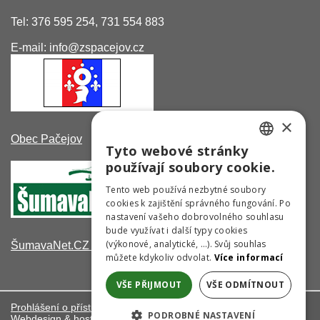
Tel: 376 595 254, 731 554 883
E-mail: info@zspacejov.cz
×
Obec Pačejov
Tyto webové stránky
CZECH
používají soubory cookie.
GERMAN
Tento web používá nezbytné soubory
cookies k zajištění správného fungování. Po
ENGLISH
nastavení vašeho dobrovolného souhlasu
bude využívat i další typy cookies
(výkonové, analytické, …). Svůj souhlas
ŠumavaNet.CZ - informace o regionu
můžete kdykoliv odvolat.
Více informací
VŠE PŘIJMOUT
VŠE ODMÍTNOUT
Prohlášení o přístupnosti
PODROBNÉ NASTAVENÍ
Webdesign & hosting:
ŠumavaNet.CZ