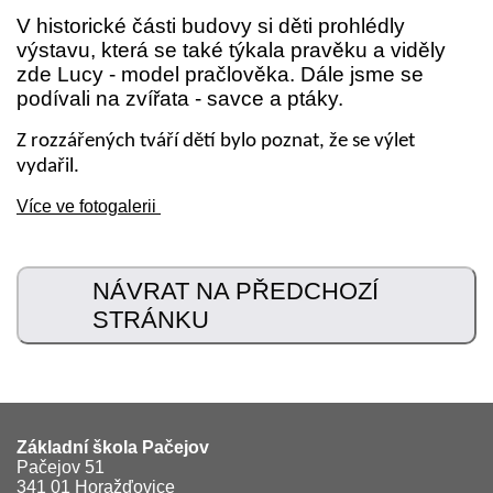
Dokumenty
V historické části budovy si děti prohlédly
výstavu, která se také týkala pravěku a viděly
zde Lucy - model pračlověka. Dále jsme se
Kontakty
podívali na zvířata - savce a ptáky.
Z rozzářených tváří dětí bylo poznat, že se výlet
vydařil.
Více ve fotogalerii
NÁVRAT NA PŘEDCHOZÍ
STRÁNKU
Základní škola Pačejov
Pačejov 51
341 01 Horažďovice