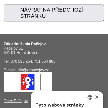
Dokumenty
NÁVRAT NA PŘEDCHOZÍ
STRÁNKU
Kontakty
Základní škola Pačejov
Pačejov 51
341 01 Horažďovice
Tel: 376 595 254, 731 554 883
E-mail: info@zspacejov.cz
×
Obec Pačejov
Tyto webové stránky
CZECH