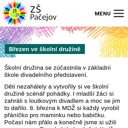
MENU
Úvod
Březen ve školní družině
O škole
Aktuality
Školní družina se zúčastnila v základní
škole divadelního představení.
Kalendář
Děti nezahálely a vytvořily si ve školní
Školní rok
družině scénář pohádky.
I mladší žáci si
zahráli s loutkovým divadlem a moc se jim
Jídelna
to dařilo.
8. března k MDŽ si každý vyrobil
přáníčko pro maminku nebo babičku.
Družina
Počasí nám přálo a konečně jsme si užili