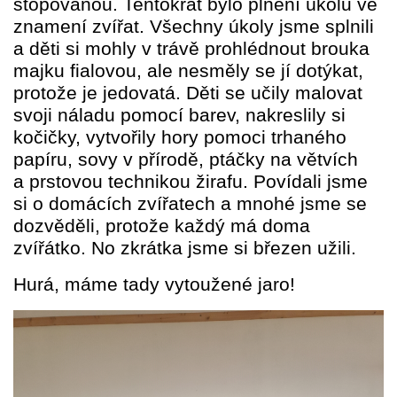
stopovanou. Tentokrát bylo plnění úkolů ve
Dokumenty
znamení zvířat. Všechny úkoly jsme splnili
a děti si mohly v trávě prohlédnout brouka
Kontakty
majku fialovou, ale nesměly se jí dotýkat,
protože je jedovatá. Děti se učily malovat
svoji náladu pomocí barev, nakreslily si
kočičky, vytvořily hory pomoci trhaného
papíru, sovy v přírodě, ptáčky na větvích
a prstovou technikou žirafu. Povídali jsme
si o domácích zvířatech a mnohé jsme se
dozvěděli, protože každý má doma
zvířátko. No zkrátka jsme si březen užili.
Hurá, máme tady vytoužené jaro!