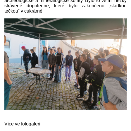
archeologické a mineralogické sbírky. Bylo to velmi hezky
Dokumenty
strávené dopoledne, které bylo zakončeno „sladkou
tečkou“ v cukrárně.
Kontakty
Více ve fotogalerii