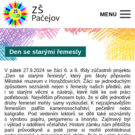
MENU
Úvod
Den se starými řemesly
O škole
Aktuality
V pátek 27.9.2024 se žáci 6. a 8. třídy zúčastnili projektu
„Den se starými řemesly“, který pro školy připravilo
Kalendář
Městské muzeum v Horažďovicích. Žáci se jednoduchým
způsobem seznámili nejen s řemesly našich předků, ale
i se starými věcmi a nástroji, které lidé ke své práci
Školní rok
potřebovali. Největším přínosem bylo, že si děti jednotlivé
druhy řemesel mohly samy vyzkoušet. K nejzajímavějším
řemeslům patřilo kamenosochařství, pečetění nebo
Jídelna
kaligrafie. Pod vedením lektorů se děti také seznámily
s výrobou papíru, pergamenu a linorytu. Zajímavý byl
i výklad v oddělení včelařství. Historii zámku nám přiblížila
Družina
paní průvodkyně a poté jsme si mohli prohlédnout